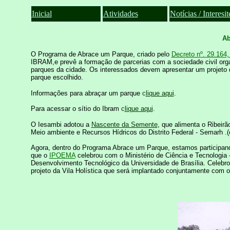
Inicial
Atividades
Notícias / Interesit
Ab
O Programa de Abrace um Parque, criado pelo
Decreto nº. 29.164,
IBRAM,e prevê a formação de parcerias com a sociedade civil org
parques da cidade. Os interessados devem apresentar um projeto
parque escolhido.
Informações para abraçar um parque
c
lique aqui
.
Para acessar o sítio do Ibram
c
lique aqui
.
O
Iesambi
adotou a
Nascente da Semente
, que alimenta o Ribeir
Meio ambiente e Recursos Hídricos do Distrito Federal - Semarh .(
Agora, dentro do Programa Abrace um Parque, estamos participando 
que o
IPOEMA
celebrou com o Ministério de Ciência e Tecnologia
Desenvolvimento Tecnológico da Universidade de Brasília. Celebro
projeto da Vila Holística que será implantado conjuntamente com 