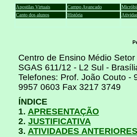
Apostilas Virtuais
Campo Avançado
Micróbi
Canto dos alunos
História
Ativida
P
Centro de Ensino Médio Setor
SGAS 611/12 - L2 Sul - Brasíli
Telefones: Prof. João Couto - 
9957 0603 Fax 3217 3749
ÍNDICE
1.
APRESENTAÇÃO
2.
JUSTIFICATIVA
3.
ATIVIDADES ANTERIORE