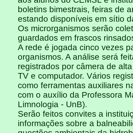
boletins bimestrais, feiras de a
estando disponíveis em sítio da
Os microrganismos serão cole
guardados em frascos rinsado
A rede é jogada cinco vezes 
organismos. A análise será feit
registrados por câmera de alt
TV e computador. Vários registr
como ferramentas auxiliares nas
com o auxílio da Professora M
Limnologia - UnB).
Serão feitos convites a insti
informações sobre a balneabil
questões ambientais da hidrob