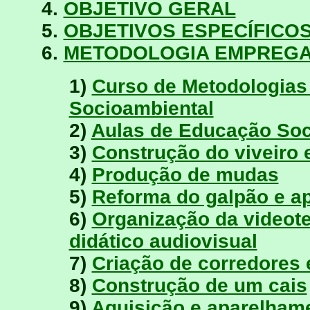
4.
OBJETIVO GERAL
5.
OBJETIVOS ESPECÍFICO
6.
METODOLOGIA EMPREG
1)
Curso de Metodologias
Socioambiental
2)
Aulas de Educação Soc
3)
Construção do viveiro 
4)
Produção de mudas
5)
Reforma do galpão e a
6)
Organização da videote
didático audiovisual
7)
Criação de corredores
8)
Construção de um cais
9)
Aquisição e aparelham