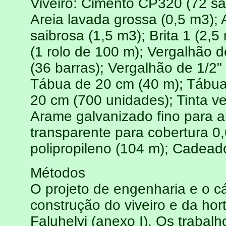
Viveiro: Cimento CP320 (72 sa
Areia lavada grossa (0,5 m3); A
saibrosa (1,5 m3); Brita 1 (2,
(1 rolo de 100 m); Vergalhão d
(36 barras); Vergalhão de 1/2"
Tábua de 20 cm (40 m); Tábua 
20 cm (700 unidades); Tinta ve
Arame galvanizado fino para a
transparente para cobertura 0
polipropileno (104 m); Cadea
Métodos
O projeto de engenharia e o cá
construção do viveiro e da hort
Faluhelyi (anexo I). Os trabal