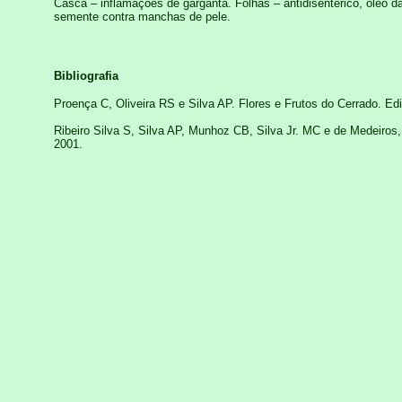
Casca – inflamações de garganta. Folhas – antidisentérico, óleo d
semente contra manchas de pele.
Bibliografia
Proença C, Oliveira RS e Silva AP. Flores e Frutos do Cerrado. Ed
Ribeiro Silva S, Silva AP, Munhoz CB, Silva Jr. MC e de Medeiro
2001.