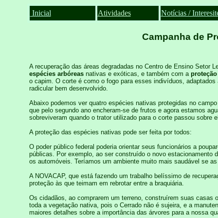
Inicial
Atividades
Notícias / Interesit
Campanha de Pro
A recuperação das áreas degradadas no Centro de Ensino Setor Les
espécies arbóreas
nativas e exóticas, e também com a
proteção
o capim. O corte é como o fogo para esses indivíduos, adaptados
radicular bem desenvolvido.
Abaixo podemos ver quatro espécies nativas protegidas no campo 
que pelo segundo ano encheram-se de frutos e agora estamos aguard
sobreviveram quando o trator utilizado para o corte passou sobre e
A proteção das espécies nativas pode ser feita por todos:
O poder público federal poderia orientar seus funcionários a poup
públicas. Por exemplo, ao ser construído o novo estacionamento 
os automóveis. Teríamos um ambiente muito mais saudável se as 
A NOVACAP, que está fazendo um trabalho belíssimo de recuperaçã
proteção às que teimam em rebrotar entre a braquiária.
Os cidadãos, ao comprarem um terreno, construírem suas casas ou r
toda a vegetação nativa, pois o Cerrado não é sujeira, e a manute
maiores detalhes sobre a importância das árvores para a nossa qua